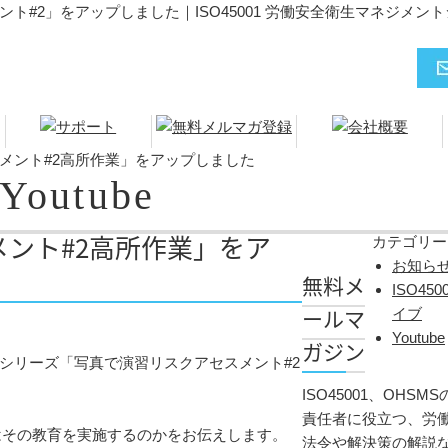
ント#2」をアップしました｜ISO45001 労働安全衛生マネジメン
セスメント#2高所作業」をアップしました
Youtube
メント#2高所作業」をア
カテゴリー
お知ら
無料メ
ISO4
ールマ
イブ
Youtube
ガジン
トシリーズ「写真で演習リスクアセスメント#2
ISO45001、OHS
責任者に役立つ、労
はその教育を実施するのかをお伝えします。
法令や解決策の解説