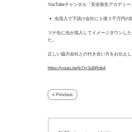
YouTubeチャンネル「安全衛生アカデ
虫混入で下請け会社に１億３千万円の
ツナ缶に虫が混入してイメージダウンした
た。
正しい協力会社との付き合い方をお伝えし
https://youtu.be/lcQv3uBRqb4
« Previous