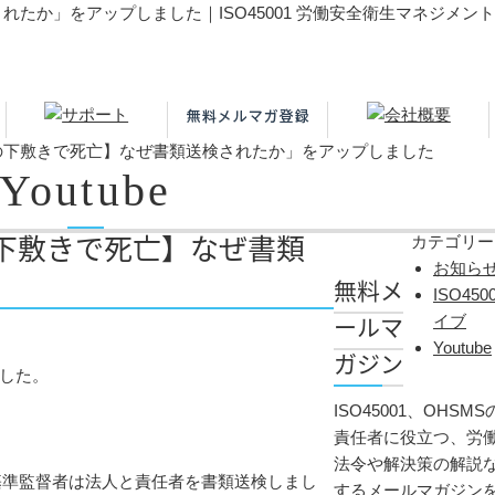
されたか」をアップしました｜ISO45001 労働安全衛生マネジメ
崩れの下敷きで死亡】なぜ書類送検されたか」をアップしました
Youtube
れの下敷きで死亡】なぜ書類
カテゴリー
お知ら
無料メ
ISO4
ールマ
イブ
Youtube
ガジン
ました。
ISO45001、OHS
責任者に役立つ、労
法令や解決策の解説
基準監督者は法人と責任者を書類送検しまし
するメールマガジン