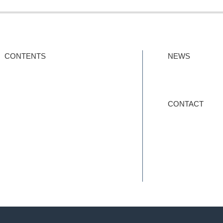
CONTENTS
NEWS
ご挨拶
ISO45001最
会社概要
支援事例
スタッフ紹介
TOPICS
サポート
CONTACT
リアルコンサルティング
お問い合わせ
オンライン情報提供
ISO45001とは
FAQ
無料メルマガ登録
特定商取引