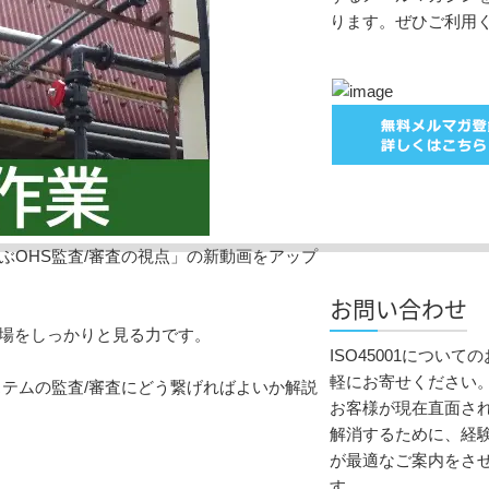
ります。ぜひご利用
学ぶOHS監査/審査の視点」の新動画をアップ
お問い合わせ
現場をしっかりと見る力です。
ISO45001につい
軽にお寄せください
テムの監査/審査にどう繋げればよいか解説
お客様が現在直面さ
解消するために、経
が最適なご案内をさ
す。