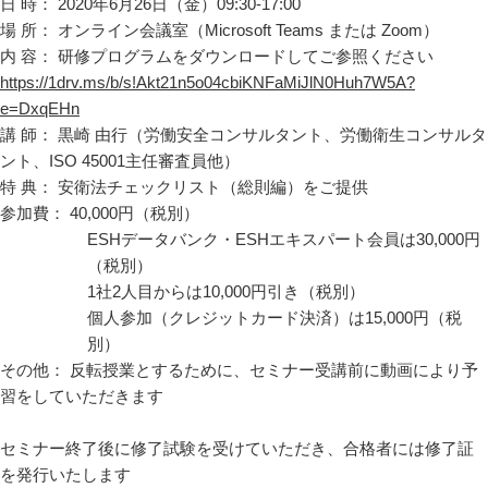
日 時： 2020年6月26日（金）09:30-17:00
場 所： オンライン会議室（Microsoft Teams または Zoom）
内 容： 研修プログラムをダウンロードしてご参照ください
https://1drv.ms/b/s!Akt21n5o04cbiKNFaMiJlN0Huh7W5A?
e=DxqEHn
講 師： 黒崎 由行（労働安全コンサルタント、労働衛生コンサルタ
ント、ISO 45001主任審査員他）
特 典： 安衛法チェックリスト（総則編）をご提供
参加費： 40,000円（税別）
ESHデータバンク・ESHエキスパート会員は30,000円
（税別）
1社2人目からは10,000円引き（税別）
個人参加（クレジットカード決済）は15,000円（税
別）
その他： 反転授業とするために、セミナー受講前に動画により予
習をしていただきます
セミナー終了後に修了試験を受けていただき、合格者には修了証
を発行いたします